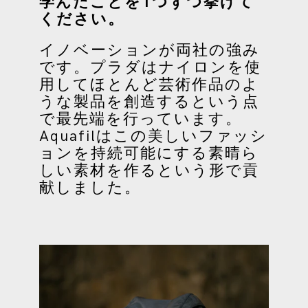
学んだことを1つずつ挙げて
ください。
イノベーションが両社の強み
です。プラダはナイロンを使
用してほとんど芸術作品のよ
うな製品を創造するという点
で最先端を行っています。
Aquafilはこの美しいファッシ
ョンを持続可能にする素晴ら
しい素材を作るという形で貢
献しました。