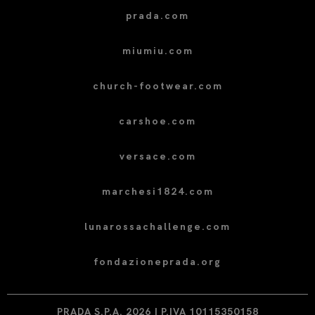
prada.com
miumiu.com
church-footwear.com
carshoe.com
versace.com
marchesi1824.com
lunarossachallenge.com
fondazioneprada.org
PRADA S.P.A. 2026 | P.IVA 10115350158