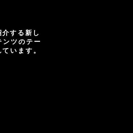
紹介する新し
テンツのテー
れています。