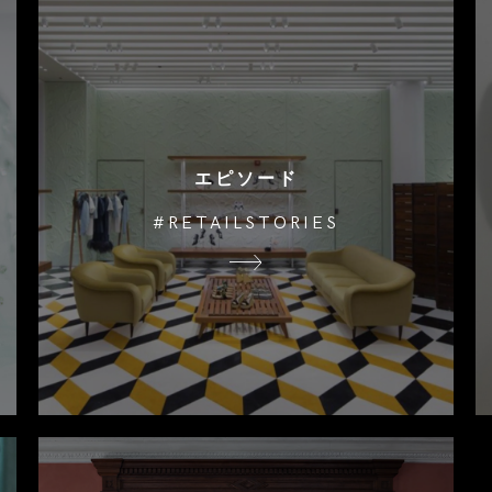
エピソード
#RETAILSTORIES