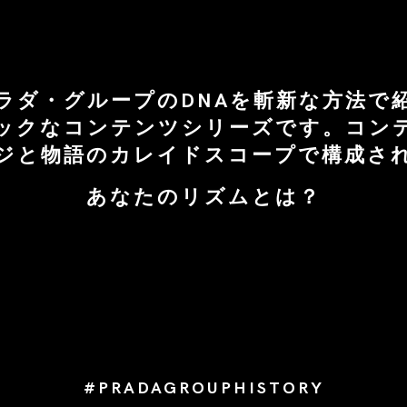
はプラダ・グループのDNAを斬新な方法で
ックなコンテンツシリーズです。コン
ジと物語のカレイドスコープで構成さ
あなたのリズムとは？
#PRADAGROUPHISTORY