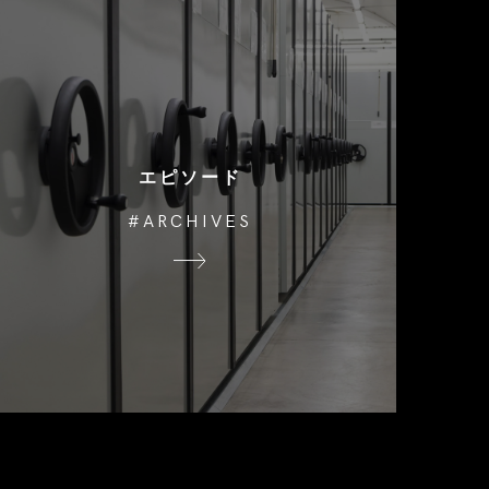
エピソード
#ARCHIVES