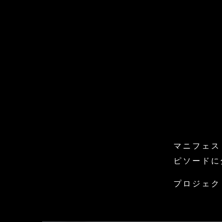
マニフェス
ピソードに
プロジェク