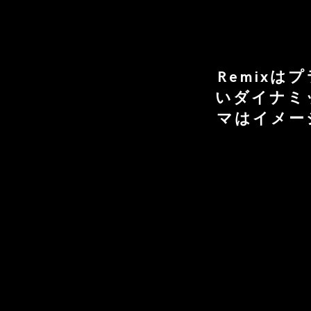
Remix
いダイナミ
マはイメー