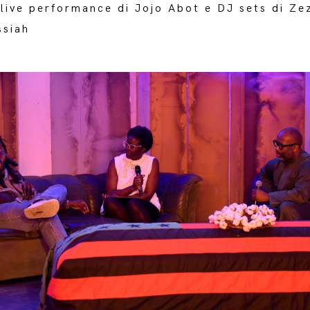
live performance di Jojo Abot e DJ sets di Zez
ssiah