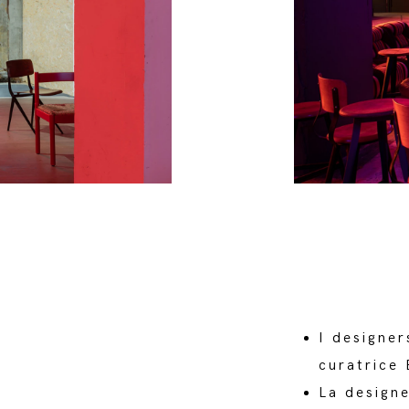
I designe
curatrice 
La design