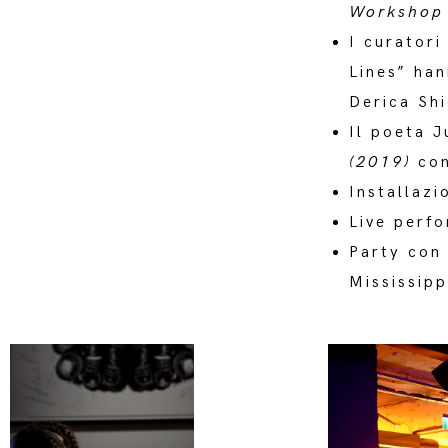
Workshop
I curatori
Lines” han
Derica Shi
Il poeta J
(2019)
con
Installazi
Live perf
Party con
Mississipp