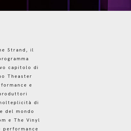
e Strand, il
n programma
vo capitolo di
no Theaster
erformance e
 produttori
molteplicità di
one del mondo
om e The Vinyl
ve performance