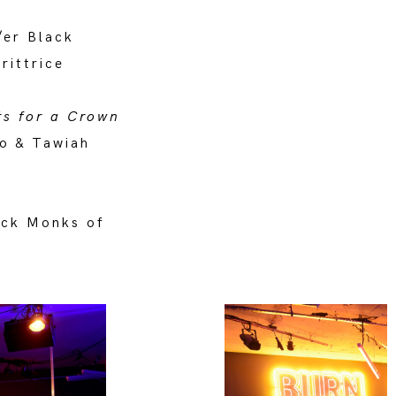
/er Black
rittrice
ts for a Crown
bo & Tawiah
ack Monks of