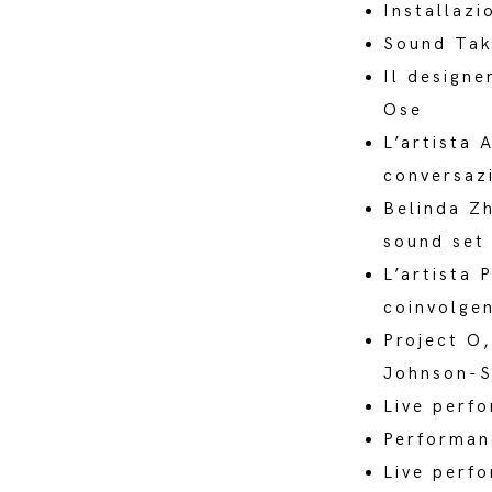
Installazi
Sound Tak
Il designe
Ose
L’artista
conversaz
Belinda Z
sound set
L’artista
coinvolge
Project O
Johnson-S
Live perf
Performan
Live perf