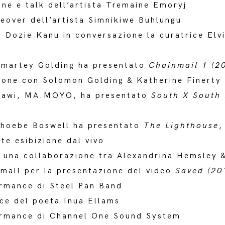
one e talk dell’artista Tremaine Emoryj
eover dell’artista Simnikiwe Buhlungu
r Dozie Kanu in conversazione la curatrice El
 Amartey Golding ha presentato
Chainmail 1 (2
ione con Solomon Golding & Katherine Finerty
hawi, MA.MOYO, ha presentato
South X South
 Phoebe Boswell ha presentato
The Lighthouse
,
nte esibizione dal vivo
, una collaborazione tra Alexandrina Hemsley 
mall per la presentazione del video
Saved (20
ormance di Steel Pan Band
ce del poeta Inua Ellams
ormance di Channel One Sound System