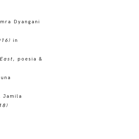
vimra Dyangani
016)
in
 East,
poesia &
 una
& Jamila
18)