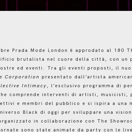
tobre Prada Mode London è approdato al 180 Th
ificio brutalista nel cuore della città, con u
ostre ed eventi. Tra gli eventi proposti, il nuo
e Corporation
presentato dall’artista america
lective Intimacy
, l’esclusivo programma di p
che comprende interventi di artisti, musicisti,
lettivi e membri del pubblico e si ispira a una 
universo Black di oggi per sviluppare una visi
organizzato in collaborazione con The Showro
iornate sono state animate da party con le li