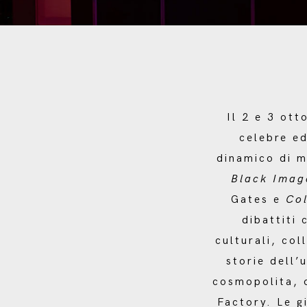
Il 2 e 3 ot
celebre ed
dinamico di m
Black Imag
Gates e
Col
dibattiti 
culturali, col
storie dell’
cosmopolita, 
Factory. Le g