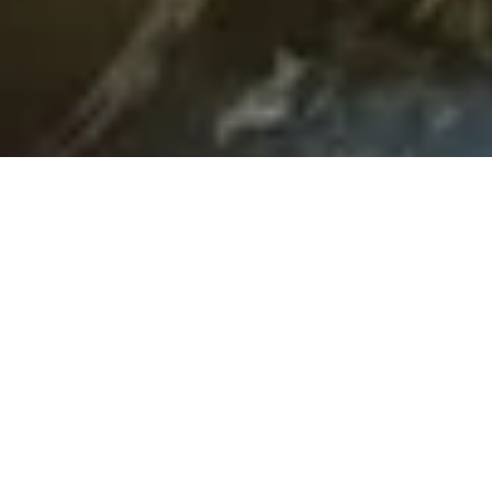
Dal 1824 Marchesi è simbolo dello
stile milanese. Con le sue
preparazioni eccellenti, ambienti
eleganti, e il servizio impeccabile,
accompagna i momenti di
convivialità tra gusto artigianale e