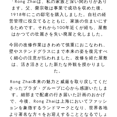
「Rong Zhaiは、私の家族と深い関わりがあり
ます。父、榮宗敬は事業で成功を収めた後、
1918年にこの邸宅を購入しました。自社の経
営管理に役立てるとともに、家族の住まいにす
るためです。それから100年近くが経ち、屋敷
はかつての壮麗さを失い廃屋と化しました。
今回の改修作業はきわめて慎重におこなわれ、
壁やステンドグラスにまで本来の姿を復元すべ
く細心の注意が払われました。改修を経た屋敷
は、活き活きとした新たな外観を授かりまし
た。
​Rong Zhai本来の魅力と威厳を取り戻してくだ
さったプラダ・グループに心から感謝いたしま
す。細部まで配慮の行き届いた計画のおかげ
で、今後、Rong Zhaiは上海においてファッシ
ョンを象徴するランドマークとなり、世界各地
より著名な方々をお迎えすることとなるでしょ