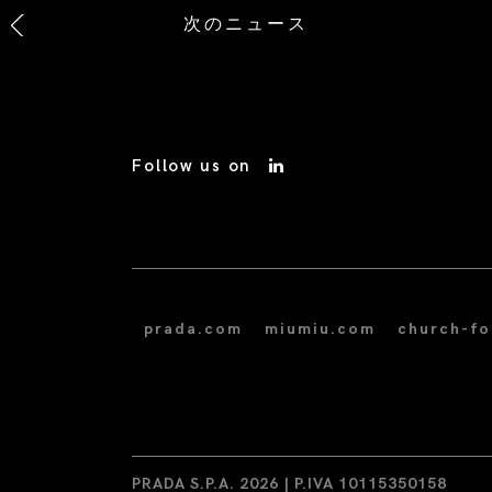
次のニュース
Follow us on
prada.com
miumiu.com
church-f
PRADA S.P.A. 2026 | P.IVA 10115350158