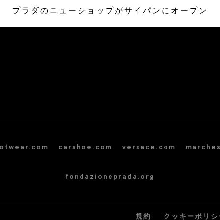
プラダのニューショップがサイパンにオープン
/* Site Footer */
ootwear.com
carshoe.com
versace.com
marches
fondazioneprada.org
規約
クッキーポリシ