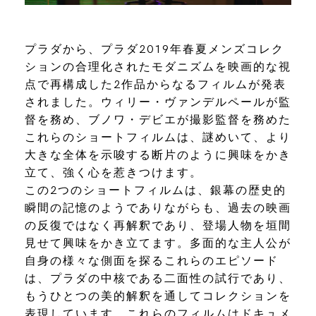
プラダから、プラダ2019年春夏メンズコレク
ションの合理化されたモダニズムを映画的な視
点で再構成した2作品からなるフィルムが発表
されました。ウィリー・ヴァンデルペールが監
督を務め、ブノワ・デビエが撮影監督を務めた
これらのショートフィルムは、謎めいて、より
大きな全体を示唆する断片のように興味をかき
立て、強く心を惹きつけます。
この2つのショートフィルムは、銀幕の歴史的
瞬間の記憶のようでありながらも、過去の映画
の反復ではなく再解釈であり、登場人物を垣間
見せて興味をかき立てます。多面的な主人公が
自身の様々な側面を探るこれらのエピソード
は、プラダの中核である二面性の試行であり、
もうひとつの美的解釈を通してコレクションを
表現しています。これらのフィルムはドキュメ