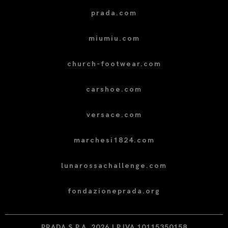
prada.com
miumiu.com
church-footwear.com
carshoe.com
versace.com
marchesi1824.com
lunarossachallenge.com
fondazioneprada.org
PRADA S.P.A. 2026 | P.IVA 10115350158