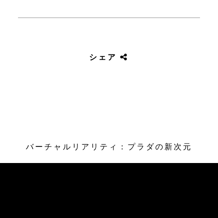
シェア
バーチャルリアリティ：プラダの新次元
/* Site Footer */