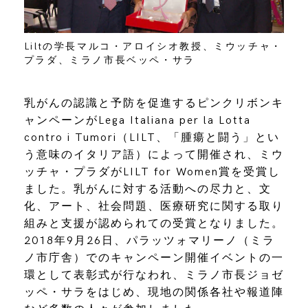
Liltの学長マルコ・アロイシオ教授、ミウッチャ・
プラダ、ミラノ市長ベッペ・サラ
乳がんの認識と予防を促進するピンクリボンキ
ャンペーンがLega Italiana per la Lotta
contro i Tumori（LILT、「腫瘍と闘う」とい
う意味のイタリア語）によって開催され、ミウ
ッチャ・プラダがLILT for Women賞を受賞し
ました。乳がんに対する活動への尽力と、文
化、アート、社会問題、医療研究に関する取り
組みと支援が認められての受賞となりました。
2018年9月26日、パラッツォマリーノ（ミラ
ノ市庁舎）でのキャンペーン開催イベントの一
環として表彰式が行なわれ、ミラノ市長ジョゼ
ッペ・サラをはじめ、現地の関係各社や報道陣