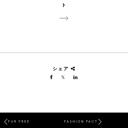
ト
シェア
FUR FREE
FASHION PACT