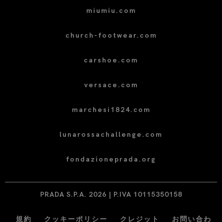
miumiu.com
church-footwear.com
carshoe.com
versace.com
marchesi1824.com
lunarossachallenge.com
fondazioneprada.org
PRADA S.P.A. 2026 | P.IVA 10115350158
規約
クッキーポリシー
クレジット
お問い合わ