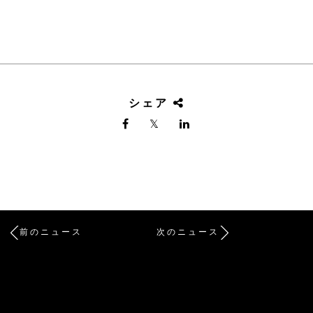
シェア
前のニュース
次のニュース
/* Site Footer */