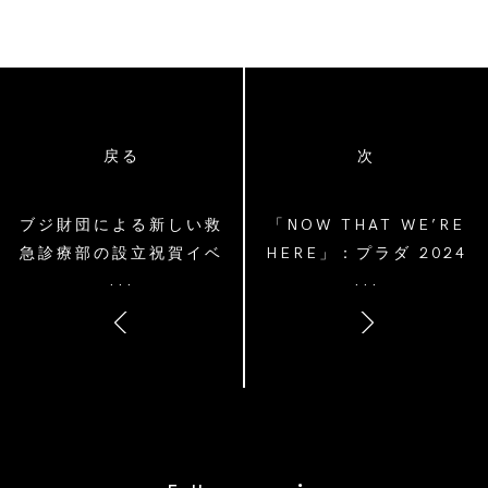
戻る
次
ブジ財団による新しい救
「NOW THAT WE’RE
急診療部の設立祝賀イベ
HERE」：プラダ 2024
...
...
ント
年秋冬レディス＆メンズ
広告キャンペーン
/* Site Footer */