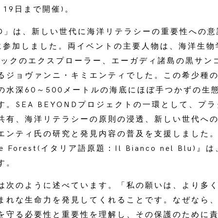
月19日まで開催)。
YOND」は、新しい世代に海洋リテラシーの重要性への
に参加しました。両イベントの主要人物は、海洋生物
ィックのエクスプローラー、エーガディ諸島の黒サン
るジョヴァンニ・キミエンティでした。この希少種
の水深60～500メートルの海底にほぼ手つかずの生
す。SEA BEYONDプロジェクトの一環として、プ
共有、海洋リテラシーの原則の浸透、新しい世代へ
エンティ氏の研究と発見内容の普及を支援しました
te Forest(イタリア語原題：Il Bianco nel Blu
す。
は次のように述べています。「私の願いは、より多
まれな生命力を発見してくれることです。なぜなら
を守る必要性と重要性を理解し、その保護のために