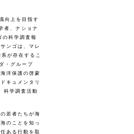
意識向上を目指す
学者、ナショナ
ゴの科学調査報
のサンゴは、マレ
態系が存在するこ
ラダ・グループ
の海洋保護の啓蒙
。ドキュメンタリ
)』は、科学調査活動
くの若者たちが海
、海のことを知っ
責任ある行動を取