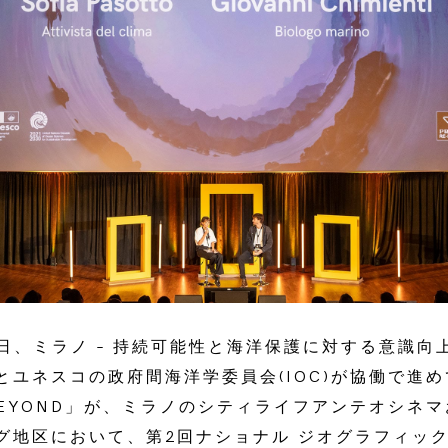
17日、ミラノ – 持続可能性と海洋保護に対する意識
とユネスコの政府間海洋学委員会(IOC)が協働で進
 BEYOND」が、ミラノのシティライフアンテオシネ
グ地区において、第2回ナショナル ジオグラフィック