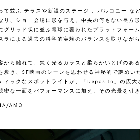
って並ぶ テラスや新設のステージ 、バルコニー な
なり、ショー会場に形を与え、中央の何もない長方
にグリッド状に並ぶ電球に覆われたプラットフォー
スラによる過去の科学的実験のバランスを取りなが
客から離れて、鈍く光るガラスと柔らかいとげのあ
を歩き、SF映画のシーンを思わせる神秘的で謎めい
ィックなスポットライトが、「Deposito」の広
親密な一面をパフォーマンスに加え、その光景を引
A/AMO