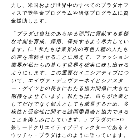
力し、米国および世界中のすべてのプラダオフ
ィスで奨学金プログラムや研修プログラムに資
金援助します。
「
プラダは自社のあらゆる部門に貢献する多様
な才能を育成、採用、保持するよう尽力してい
ます。[…] 私たちは業界内の有色人種の人たち
の声を増幅させることに加えて、ファッション
業界が私たちの暮らす世界を確実に映し出せる
ようにします。この重要なイニシアティブにつ
いて、エイヴァ・デュヴァーネイとシアスタ
ー・ゲイツとの長きにわたる協力関係に大きな
期待をよせています。私たちは、自らが企業と
してだけでなく個人としても成長するため、多
様性と受容性に関する諮問委員会と協力できる
ことを楽しみにしています。」
プラダのCEO
兼リードクリエイティブディレクターであるミ
ウッチャ・プラダはこのように語っています。