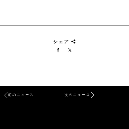
シェア
前のニュース
次のニュース
/* Site Footer */