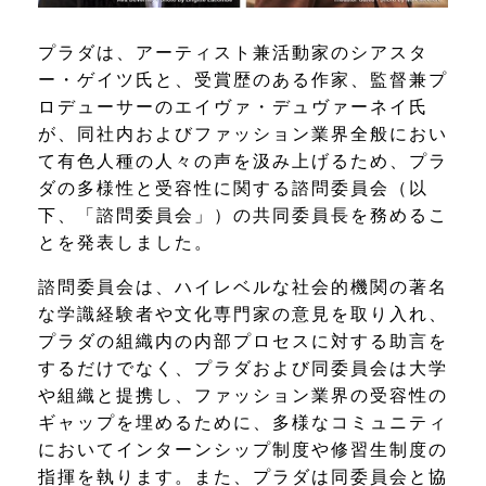
プラダは、アーティスト兼活動家のシアスタ
ー・ゲイツ氏と、受賞歴のある作家、監督兼プ
ロデューサーのエイヴァ・デュヴァーネイ氏
が、同社内およびファッション業界全般におい
て有色人種の人々の声を汲み上げるため、プラ
ダの多様性と受容性に関する諮問委員会（以
下、「諮問委員会」）の共同委員長を務めるこ
とを発表しました。
諮問委員会は、ハイレベルな社会的機関の著名
な学識経験者や文化専門家の意見を取り入れ、
プラダの組織内の内部プロセスに対する助言を
するだけでなく、プラダおよび同委員会は大学
や組織と提携し、ファッション業界の受容性の
ギャップを埋めるために、多様なコミュニティ
においてインターンシップ制度や修習生制度の
指揮を執ります。また、プラダは同委員会と協