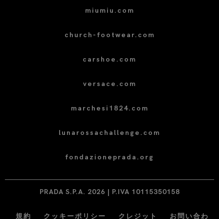
miumiu.com
church-footwear.com
carshoe.com
versace.com
marchesi1824.com
lunarossachallenge.com
fondazioneprada.org
PRADA S.P.A. 2026 | P.IVA 10115350158
規約
クッキーポリシー
クレジット
お問い合わ