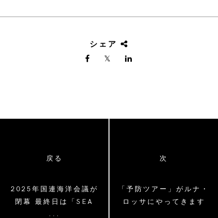
シェア
戻る
次
2025年国連海洋会議が
「予防ツアー」がルナ・
閉幕 最終日は「SEA
ロッサにやってきます
...
BEYOND」プロジェク