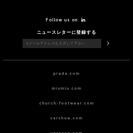
/* Site Footer */
Follow us on
ニュースレターに登録する
prada.com
miumiu.com
church-footwear.com
carshoe.com
versace.com