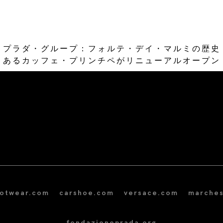
プラダ・グループ：フォルテ・デイ・マルミの歴史
あるカッフェ・プリンチペがリニューアルオープン
/* Site Footer */
ootwear.com
carshoe.com
versace.com
marches
fondazioneprada.org