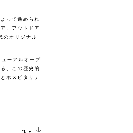
によって進められ
リア、アウトドア
代のオリジナル
ニューアルオープ
ある、この歴史的
化とホスピタリテ
EN