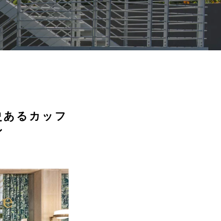
史あるカッフ
ン