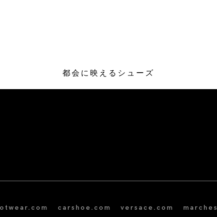
都会に映えるシューズ
/* Site Footer */
ootwear.com
carshoe.com
versace.com
marches