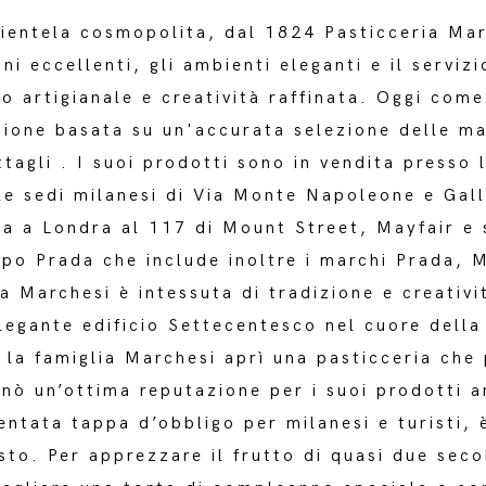
lientela cosmopolita, dal 1824 Pasticceria Mar
ni eccellenti, gli ambienti eleganti e il servi
to artigianale e creatività raffinata. Oggi com
uzione basata su un'accurata selezione delle ma
ttagli . I suoi prodotti sono in vendita presso 
le sedi milanesi di Via Monte Napoleone e Gall
ta a Londra al 117 di Mount Street, Mayfair e 
po Prada che include inoltre i marchi Prada, M
a Marchesi è intessuta di tradizione e creativi
elegante edificio Settecentesco nel cuore della
 la famiglia Marchesi aprì una pasticceria che 
nò un’ottima reputazione per i suoi prodotti ar
entata tappa d’obbligo per milanesi e turisti, 
sto. Per apprezzare il frutto di quasi due secol