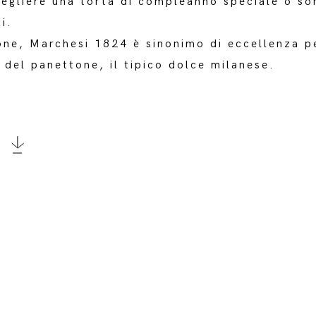
scegliere una torta di compleanno speciale o s
i.
ione, Marchesi 1824 è sinonimo di eccellenza pe
 del panettone, il tipico dolce milanese.