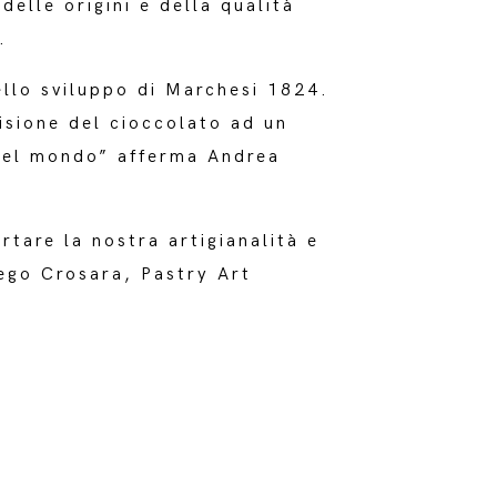
elle origini e della qualità
.
ello sviluppo di Marchesi 1824.
isione del cioccolato ad un
 nel mondo” afferma Andrea
tare la nostra artigianalità e
Diego Crosara, Pastry Art