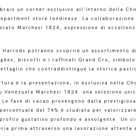
braio un corner esclusivo all’interno della Ch
 department store londinese. La collaborazione
colato Marchesi 1824, espressione di eccellenz
di Harrods potranno scoprire un assortimento di
agèes, biscotti e i raffinati Grand Cru, simbolo
dettaglio che contraddistingue la storica pasti
rtura è la presentazione, in esclusiva nella Ch
 Venezuela Marchesi 1824: una selezione unic
 Le fave di cacao provengono dalla prestigiosa
percentuale del 74% è studiata per valorizzare
 profilo gustativo profondo e avvolgente. Un c
eria prima attraverso una lavorazione attenta 