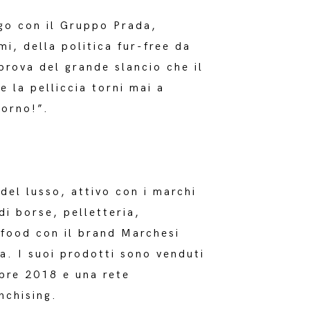
ogo con il Gruppo Prada,
mi, della politica fur-free da
prova del grande slancio che il
la pelliccia torni mai a
iorno!”.
el lusso, attivo con i marchi
i borse, pelletteria,
 food con il brand Marchesi
za. I suoi prodotti sono venduti
bre 2018 e una rete
nchising.