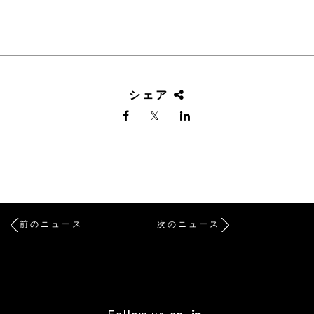
シェア
前のニュース
次のニュース
/* Site Footer */