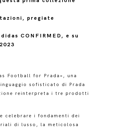
questa prima collezione
stazioni, pregiate
pp adidas CONFIRMED, e su
 2023
as Football for Prada», una
linguaggio sofisticato di Prada
zione reinterpreta i tre prodotti
e celebrare i fondamenti dei
iali di lusso, la meticolosa