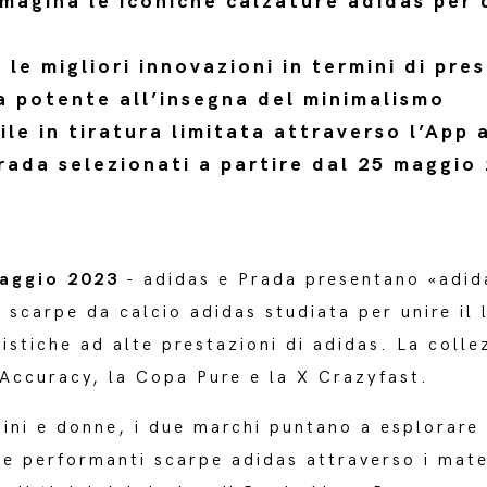
magina le iconiche calzature adidas per 
le migliori innovazioni in termini di pre
ca potente all’insegna del minimalismo
bile in tiratura limitata attraverso l’A
rada selezionati a partire dal 25 maggio
aggio 2023
- adidas e Prada presentano «adid
 scarpe da calcio adidas studiata per unire il 
istiche ad alte prestazioni di adidas. La colle
 Accuracy, la Copa Pure e la X Crazyfast.
ini e donne, i due marchi puntano a esplorare 
e performanti scarpe adidas attraverso i mater