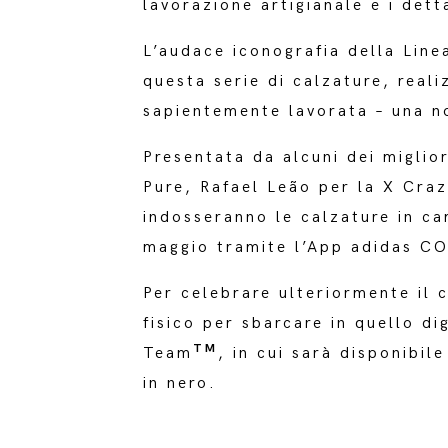
lavorazione artigianale e i dett
L’audace iconografia della Line
questa serie di calzature, real
sapientemente lavorata – una no
Presentata da alcuni dei miglio
Pure, Rafael Leão per la X Craz
indosseranno le calzature in ca
maggio tramite l’App adidas CO
Per celebrare ulteriormente il 
fisico per sbarcare in quello d
TM
Team
, in cui sarà disponibil
in nero.