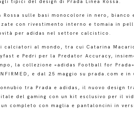
agli tipici del design di Prada Linea Rossa.
a Rossa sulle basi monocolore in nero, bianco e
izzate con rivestimento interno e tomaia in pel
vità per adidas nel settore calcistico.
ri calciatori al mondo, tra cui Catarina Macar
yfast e Pedri per la Predator Accuracy, insiem
mpo, la collezione «adidas Football for Prada»
NFIRMED, e dal 25 maggio su prada.com e in u
connubio tra Prada e adidas, il nuovo design t
igitale del gaming con un kit esclusivo per il 
e un completo con maglia e pantaloncini in ver