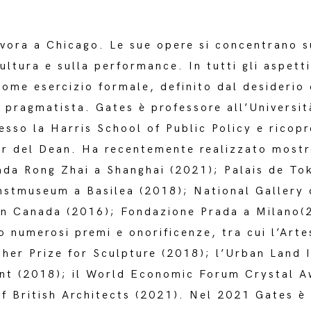
vora a Chicago. Le sue opere si concentrano su
cultura e sulla performance. In tutti gli aspett
ome esercizio formale, definito dal desiderio c
o pragmatista. Gates è professore all’Universit
esso la Harris School of Public Policy e ricopr
sor del Dean. Ha recentemente realizzato mos
ada Rong Zhai a Shanghai (2021); Palais de Tok
stmuseum a Basilea (2018); National Gallery 
 in Canada (2016); Fondazione Prada a Milano(
 numerosi premi e onorificenze, tra cui l’Arte
her Prize for Sculpture (2018); l’Urban Land I
ent (2018); il World Economic Forum Crystal 
of British Architects (2021). Nel 2021 Gates è 