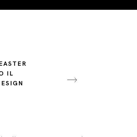
HEASTER
O IL
DESIGN