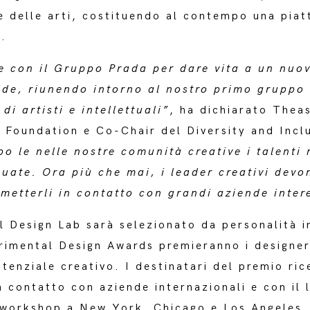
 e delle arti, costituendo al contempo una pia
.
e con il Gruppo Prada per dare vita a un nuov
ide, riunendo intorno al nostro primo gruppo d
di artisti e intellettuali”
, ha dichiarato Thea
 Foundation e Co-Chair del Diversity and Incl
po le nelle nostre comunità creative i talenti
guate. Ora più che mai, i leader creativi devo
metterli in contatto con grandi aziende intere
l Design Lab sarà selezionato da personalità i
perimental Design Awards premieranno i designe
tenziale creativo. I destinatari del premio ri
n contatto con aziende internazionali e con il 
 workshop a New York, Chicago e Los Angeles.