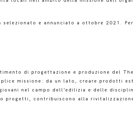
ità locali nell’ambito della missione dell’orga
à selezionato e annunciato a ottobre 2021. Pe
rtimento di progettazione e produzione del Th
plice missione: da un lato, creare prodotti est
giovani nel campo dell’edilizia e delle disciplin
o progetti, contribuiscono alla rivitalizzazione