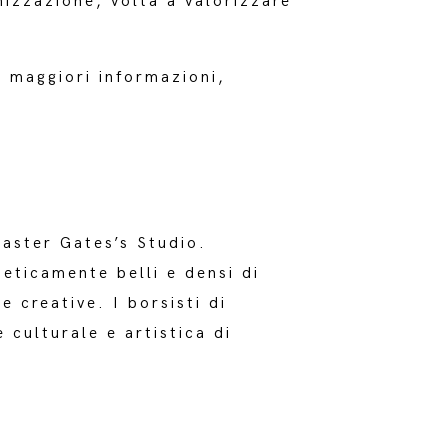
nizzazione, volta a valorizzare
r maggiori informazioni,
easter Gates’s Studio.
eticamente belli e densi di
e creative. I borsisti di
 culturale e artistica di