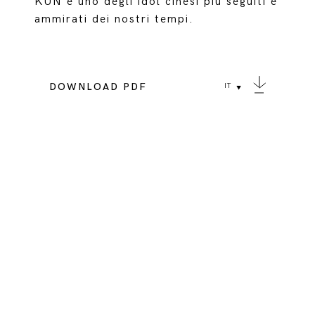
KUN è uno degli idol cinesi più seguiti e
ammirati dei nostri tempi.
DOWNLOAD PDF
IT