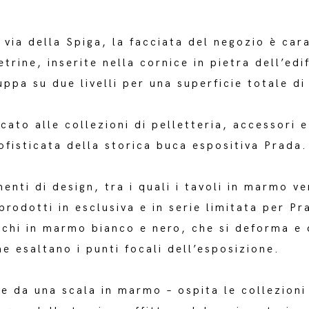
 via della Spiga, la facciata del negozio è cara
trine, inserite nella cornice in pietra dell’edi
luppa su due livelli per una superficie totale d
cato alle collezioni di pelletteria, accessori e
ofisticata della storica buca espositiva Prada.
enti di design, tra i quali i tavoli in marmo v
prodotti in esclusiva e in serie limitata per P
chi in marmo bianco e nero, che si deforma e d
e esaltano i punti focali dell’esposizione.
ede da una scala in marmo – ospita le collezion