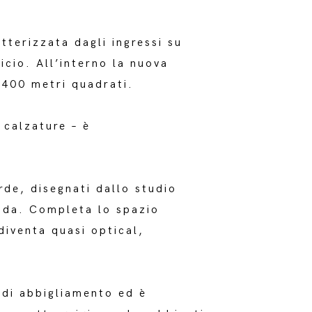
tterizzata dagli ingressi su
ficio. All’interno la nuova
i 400 metri quadrati.
 calzature – è
erde, disegnati dallo studio
rada. Completa lo spazio
iventa quasi optical,
i di abbigliamento ed è