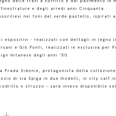
gno delle travi a soffitto e dal pavimento in 
 finestrature e degli arredi anni Cinquanta.
orilievi nei toni del verde pastello, ispirati 
ti espositivi - realizzati con dettagli in legno
sani e Giò Ponti, realizzati in esclusiva per P
ign milanese degli anni ‘50.
a Prada Sidonie, protagonista della collezion
ozio di via Spiga in due modelli, in city calf in
codrillo o struzzo – sarà invece disponibile so