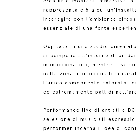
crea un’atmosfera immersiva in 
rappresenta ciò a cui un’install
interagire con l’ambiente circo
essenziale di una forte esperie
Ospitata in uno studio cinemato
si compone all’interno di un da
monocromatico, mentre il secon
nella zona monocromatica caratt
l’unica componente colorata, qu
ed estremamente pallidi nell’ar
Performance live di artisti e DJ
selezione di musicisti espressi
performer incarna l’idea di cont