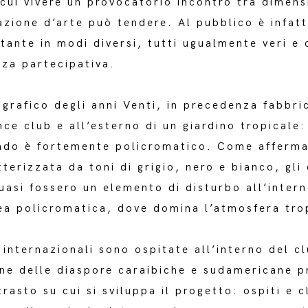
cui vivere un provocatorio incontro tra dimensi
azione d’arte può tendere. Al pubblico è infatt
stante in modi diversi, tutti ugualmente veri e
nza partecipativa.
grafico degli anni Venti, in precedenza fabbric
nce club e all’esterno di un giardino tropicale:
do è fortemente policromatico. Come afferma 
erizzata da toni di grigio, nero e bianco, gli 
asi fossero un elemento di disturbo all’interno
ea policromatica, dove domina l’atmosfera tro
 internazionali sono ospitate all’interno del cl
one delle diaspore caraibiche e sudamericane p
rasto su cui si sviluppa il progetto: ospiti e 