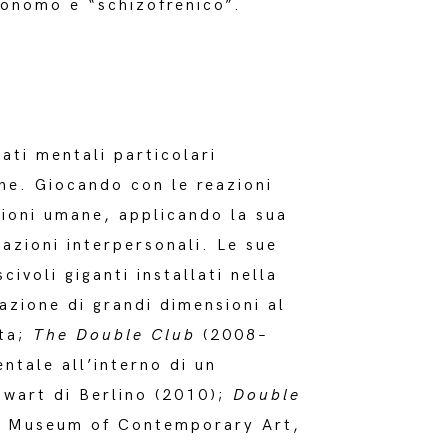
tonomo e “schizofrenico”.
ati mentali particolari
ne. Giocando con le reazioni
zioni umane, applicando la sua
lazioni interpersonali. Le sue
civoli giganti installati nella
azione di grandi dimensioni al
ata;
The Double Club
(2008–
ntale all’interno di un
nwart di Berlino (2010);
Double
w Museum of Contemporary Art,