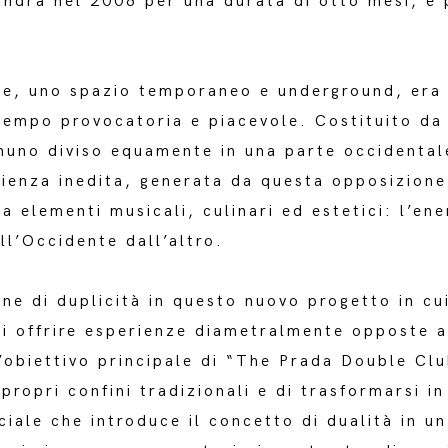
ondra nel 2008 per una durata di otto mesi, è
se, uno spazio temporaneo e underground, era
 tempo provocatoria e piacevole. Costituito da 
nuno diviso equamente in una parte occidentale
rienza inedita, generata da questa opposizion
a elementi musicali, culinari ed estetici: l’e
ell’Occidente dall’altro.
one di duplicità in questo nuovo progetto in cu
di offrire esperienze diametralmente opposte a 
L’obiettivo principale di “The Prada Double Cl
i propri confini tradizionali e di trasformarsi i
ale che introduce il concetto di dualità in un 