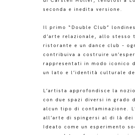
di Carsten Höller, tenutosi a L
seconda e inedita versione.
Il primo “Double Club” londine
d’arte relazionale, allo stesso
ristorante e un dance club – og
contribuiva a costruire un’espe
rappresentati in modo iconico d
un lato e l’identità culturale d
L’artista approfondisce la nozi
con due spazi diversi in grado 
alcun tipo di contaminazione. 
all’arte di spingersi al di là de
Ideato come un esperimento soci