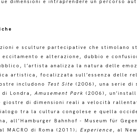
due dimensioni e intraprendere un percorso au
iche
zioni e sculture partecipative che stimolano st
: eccitamento e alterazione, dubbio e confusio
ubblico, l’artista analizza la natura delle emo
ica artistica, focalizzata sull’essenza delle re
mostre includono
Test Site
(2006), una serie di s
 di Londra,
Amusement Park
(2006), un’install
iostre di dimensioni reali a velocità rallent
alogo tra la cultura congolese e quella occide
oma, all’Hamburger Bahnhof - Museum für Gege
 al MACRO di Roma (2011);
Experience
, al Ne