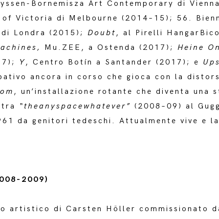
hyssen-Bornemisza Art Contemporary di Vienn
y of Victoria di Melbourne (2014–15); 56. Bien
 di Londra (2015);
Doubt
, al Pirelli HangarBi
Machines,
Mu.ZEE, a Ostenda (2017);
Heine O
17);
Y
, Centro Botín a Santander (2017); e
Up
ativo ancora in corso che gioca con la distors
oom
, un’installazione rotante che diventa una s
stra
“theanyspacewhatever”
(2008–09) al Gugg
961 da genitori tedeschi. Attualmente vive e l
2008-2009)
o artistico di Carsten Höller commissionato d