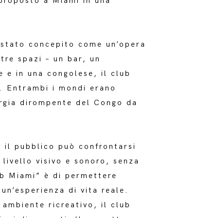
 proposto a Miami in una
 stato concepito come un’opera
tre spazi – un bar, un
 e in una congolese, il club
e. Entrambi i mondi erano
nergia dirompente del Congo da
i il pubblico può confrontarsi
livello visivo e sonoro, senza
ub Miami” è di permettere
n un’esperienza di vita reale.
ambiente ricreativo, il club