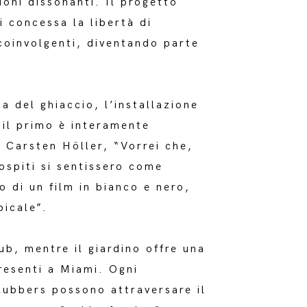
oni dissonanti. Il progetto
i concessa la libertà di
 coinvolgenti, diventando parte
a del ghiaccio, l’installazione
 il primo è interamente
Carsten Höller, “Vorrei che,
ospiti si sentissero come
 di un film in bianco e nero,
picale”.
ub, mentre il giardino offre una
resenti a Miami. Ogni
clubbers possono attraversare il