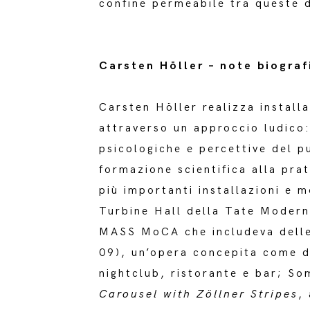
confine permeabile tra queste 
Carsten Höller – note biograf
Carsten Höller realizza installa
attraverso un approccio ludico
psicologiche e percettive del p
formazione scientifica alla prat
più importanti installazioni e 
Turbine Hall della Tate Modern
MASS MoCA che includeva delle g
09), un’opera concepita come di
nightclub, ristorante e bar; S
Carousel with Zöllner Stripes
,