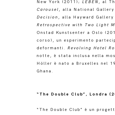
New York (2011);
LEBEN
, al T
Carousel
, alla National Galler
Decision
, alla Hayward Gallery
Retrospective with Two Light 
Onstad Kunstsenter a Oslo (20
corso), un esperimento partecip
deformanti.
Revolving Hotel R
notte, è stata inclusa nella mo
Höller è nato a Bruxelles nel 1
Ghana.
“The Double Club”, Londra (
“The Double Club” è un progett