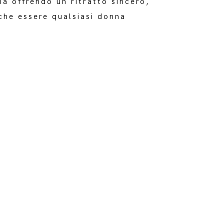
a offrendo un ritratto sincero,
nche essere qualsiasi donna