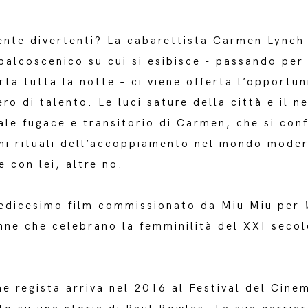
ente divertenti? La cabarettista Carmen Lynch
 palcoscenico su cui si esibisce - passando per
rta tutta la notte – ci viene offerta l’opportu
ero di talento. Le luci sature della città e il n
ale fugace e transitorio di Carmen, che si conf
rani rituali dell’accoppiamento nel mondo moder
e con lei, altre no.
redicesimo film commissionato da Miu Miu per
W
nne che celebrano la femminilità del XXI seco
e regista arriva nel 2016 al Festival del Cine