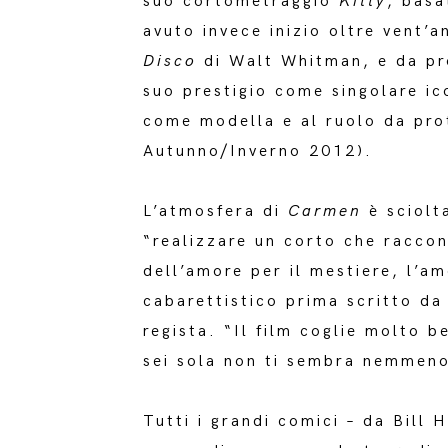
suo cortometraggio
Kitty
, basa
avuto invece inizio oltre vent’a
Disco
di Walt Whitman, e da 
suo prestigio come singolare ic
come modella e al ruolo da pro
Autunno/Inverno 2012).
L’atmosfera di
Carmen
è sciolta
“realizzare un corto che raccon
dell’amore per il mestiere, l’am
cabarettistico prima scritto da
regista. “Il film coglie molto 
sei sola non ti sembra nemmeno 
Tutti i grandi comici – da Bill 