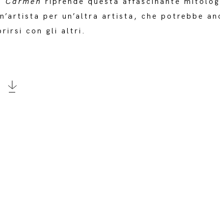
a.
Carmen
riprende questa affascinante mitologi
n’artista per un’altra artista, che potrebbe a
irsi con gli altri.