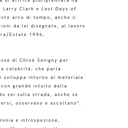
a di attrice pluripremiata ha
 Larry Clark e
Last Days of
esto arco di tempo, anche il
ioni da lei disegnate, al lavoro
era/Estate 1996;
resse di Chloë Sevigny per
la celebrità; che parla
si sviluppa intorno al materiale
 con grande intuito dalla
do sei sulla strada, anche se
versi, osservano e ascoltano”.
ironia e introspezione,