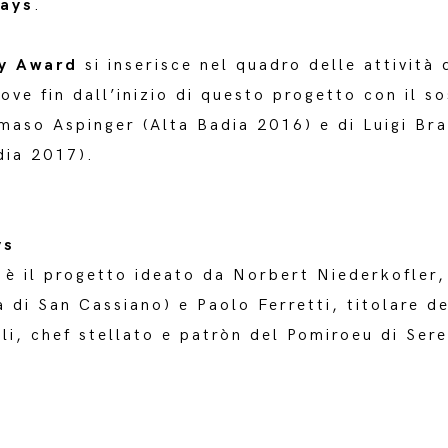
Days
.
ty Award
si inserisce nel quadro delle attività
ve fin dall’inizio di questo progetto con il so
maso Aspinger (Alta Badia 2016) e di Luigi Bra
dia 2017).
ys
è il progetto ideato da Norbert Niederkofler, 
 di San Cassiano) e Paolo Ferretti, titolare d
lli, chef stellato e patròn del Pomiroeu di Ser