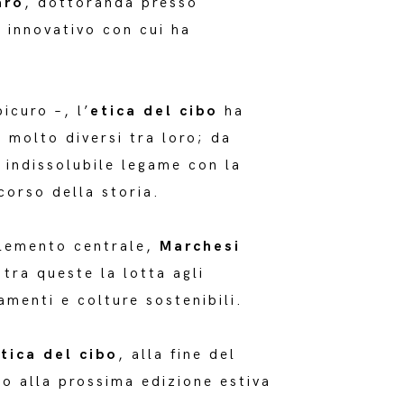
aro
, dottoranda presso
o innovativo con cui ha
.
icuro –, l’
etica del cibo
ha
 molto diversi tra loro; da
o indissolubile legame con la
corso della storia.
elemento centrale,
Marchesi
 tra queste la lotta agli
vamenti e colture sostenibili.
etica del cibo
, alla fine del
o alla prossima edizione estiva