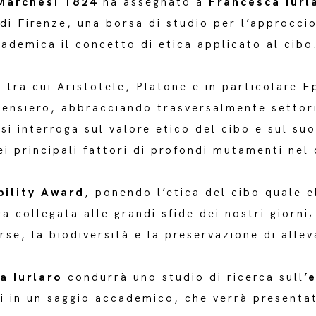
archesi 1824
ha assegnato a
Francesca Iurl
 di Firenze, una borsa di studio per l’approcci
cademica il concetto di etica applicato al cibo
– tra cui Aristotele, Platone e in particolare Ep
ensiero, abbracciando trasversalmente settori
si interroga sul valore etico del cibo e sul su
i principali fattori di profondi mutamenti nel 
bility Award
, ponendo l’etica del cibo quale 
 collegata alle grandi sfide dei nostri giorni;
orse, la biodiversità e la preservazione di alle
a Iurlaro
condurrà uno studio di ricerca sull
’
i in un saggio accademico, che verrà presentat