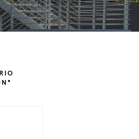
ARIO
ON"