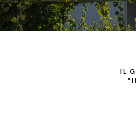
IL 
"I