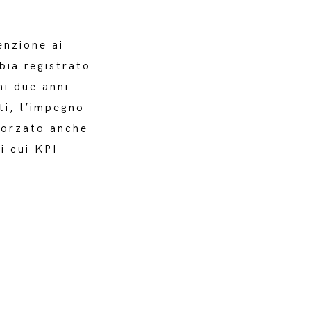
enzione ai
bia registrato
mi due anni.
ti, l’impegno
forzato anche
i cui KPI