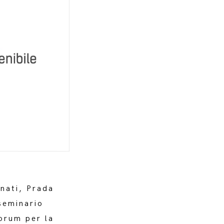
nati, Prada
seminario
orum per la