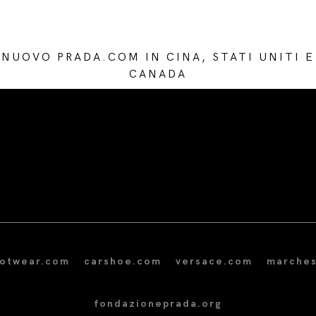
NUOVO PRADA.COM IN CINA, STATI UNITI E
CANADA
/* Site Footer */
ootwear.com
carshoe.com
versace.com
marches
fondazioneprada.org