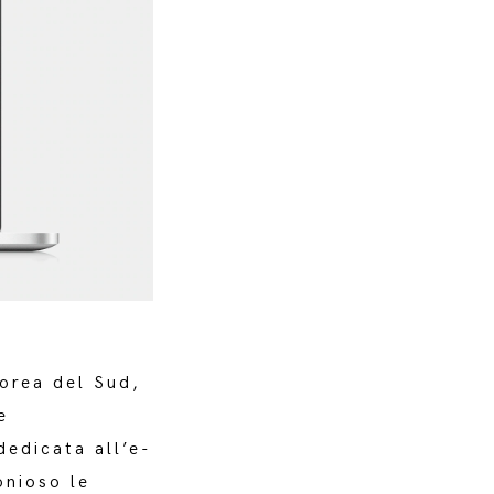
orea del Sud,
e
dedicata all’e-
onioso le