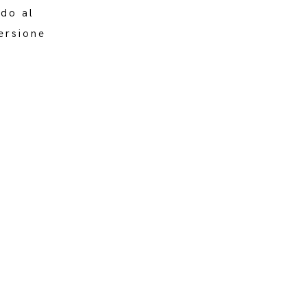
ndo al
ersione