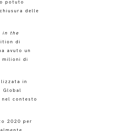
no potuto
 chiusura delle
 in the
ition di
ha avuto un
milioni di
lizzata in
a Global
e nel contesto
zo 2020 per
ualmente