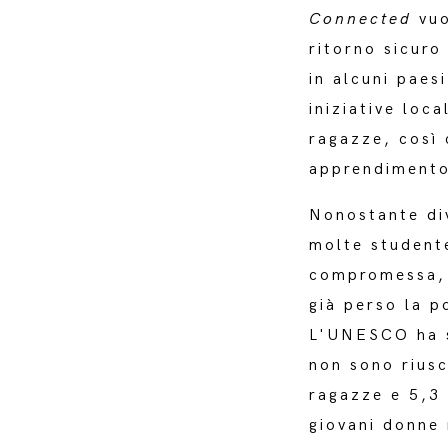
Connected
vuo
ritorno sicur
in alcuni paes
iniziative loc
ragazze, così 
apprendimento
Nonostante div
molte studente
compromessa, i
già perso la p
L'UNESCO ha st
non sono riusc
ragazze e 5,3 
giovani donne 