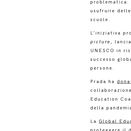
problematica. 
usufruire dell
scuole.
L'iniziativa 
picture
, lanci
UNESCO in ris
successo globa
persone.
Prada ha
donat
collaborazione
Education Coal
della pandemi
La
Global Edu
proteggere il 