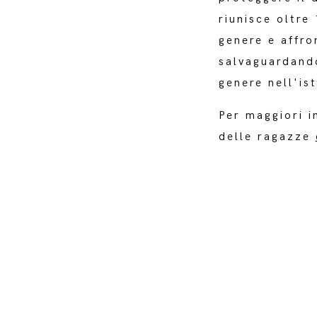
riunisce oltre
genere e affro
salvaguardando
genere nell'is
Per maggiori i
delle ragazze