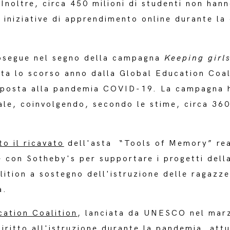
Inoltre, circa 450 milioni di studenti non han
e iniziative di apprendimento online durante la
prosegue nel segno della campagna
Keeping girls
ata lo scorso anno dalla Global Education Coal
posta alla pandemia COVID-19. La campagna 
le, coinvolgendo, secondo le stime, circa 360 
o il ricavato
dell'asta “Tools of Memory” rea
 con Sotheby's per supportare i progetti dell
ition a sostegno dell'istruzione delle ragazz
a.
cation Coalition
, lanciata da UNESCO nel mar
diritto all'istruzione durante la pandemia, att