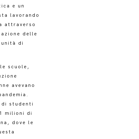
tica e un
sta lavorando
za attraverso
zazione delle
unità di
le scuole,
uzione
onne avevano
 pandemia.
 di studenti
1 milioni di
ana, dove le
uesta