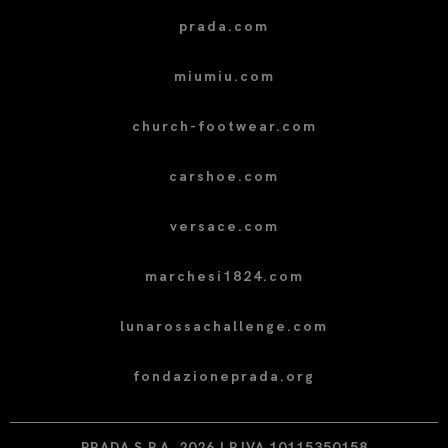
prada.com
miumiu.com
church-footwear.com
carshoe.com
versace.com
marchesi1824.com
lunarossachallenge.com
fondazioneprada.org
PRADA S.P.A. 2026 | P.IVA 10115350158