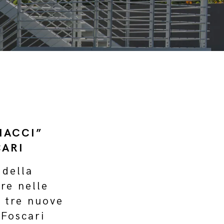
IACCI”
CARI
 della
re nelle
e tre nuove
 Foscari