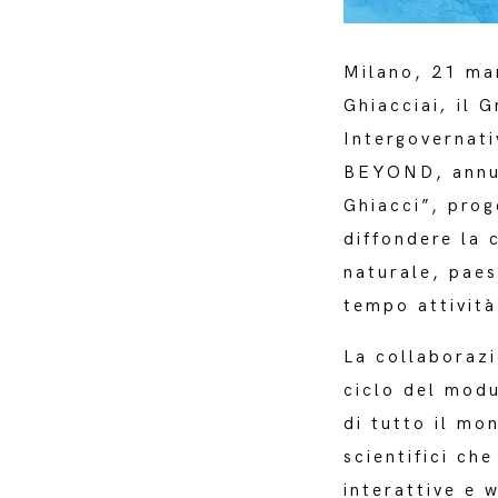
Milano, 21 m
Ghiacciai
,
il 
Intergovernat
BEYOND, annun
Ghiacci”, prog
diffondere la 
naturale, paes
tempo attività
La collaborazi
ciclo del mod
di tutto il mo
scientifici ch
interattive e w