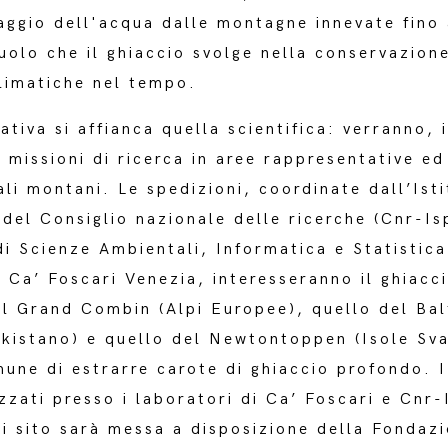
viaggio dell'acqua dalle montagne innevate fino
uolo che il ghiaccio svolge nella conservazione
limatiche nel tempo.
tiva si affianca quella scientifica: verranno, i
 missioni di ricerca in aree rappresentative ed
ali montani. Le spedizioni, coordinate dall’Isti
 del Consiglio nazionale delle ricerche (Cnr-Is
i Scienze Ambientali, Informatica e Statistica
à Ca’ Foscari Venezia, interesseranno il ghiacc
ul Grand Combin (Alpi Europee), quello del Bal
kistano) e quello del Newtontoppen (Isole Sva
mune di estrarre carote di ghiaccio profondo. 
zzati presso i laboratori di Ca’ Foscari e Cnr-
i sito sarà messa a disposizione della Fondaz