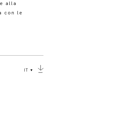
e alla
a con le
IT