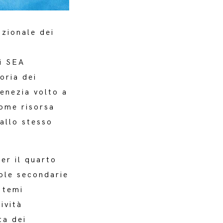
azionale dei
i SEA
oria dei
enezia volto a
come risorsa
 allo stesso
er il quarto
ole secondarie
 temi
ività
ta dei