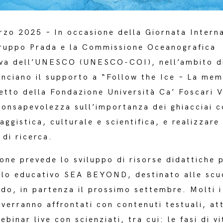
arzo 2025
–
In occasione della Giornata Intern
Gruppo Prada e la Commissione Oceanografica
iva dell’UNESCO (UNESCO-COI), nell’ambito d
ciano il supporto a “Follow the Ice
–
La mem
etto della Fondazione Università Ca’ Foscari V
consapevolezza sull’importanza dei ghiacciai 
aggistica, culturale e scientifica, e realizzare
 di ricerca.
one prevede lo sviluppo di risorse didattiche p
ulo educativo SEA BEYOND, destinato alle scu
ndo, in partenza il prossimo settembre. Molti i
e verranno affrontati con contenuti testuali, att
ebinar live con scienziati, tra cui: le fasi di vi