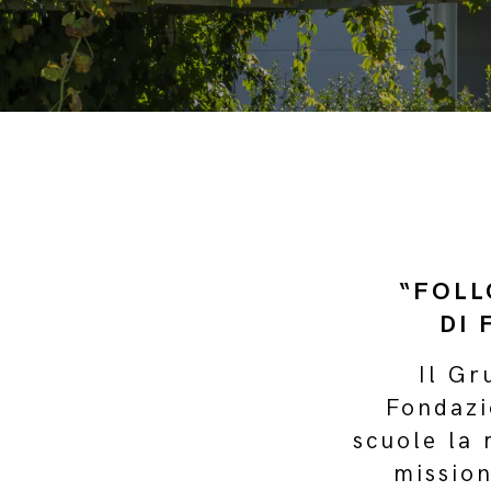
“FOLL
DI 
Il Gr
Fondazi
scuole la 
mission