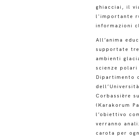
ghiacciai, il 
l'importante r
informazioni c
All’anima educa
supportate tre
ambienti glaci
scienze polari
Dipartimento d
dell’Universit
Corbassière s
(Karakorum Pa
l’obiettivo co
verranno anali
carota per ogn