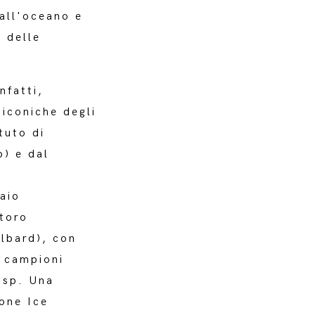
 all'oceano e
 delle
nfatti,
 iconiche degli
tuto di
p) e dal
iaio
toro
lbard), con
I campioni
Isp. Una
ione Ice