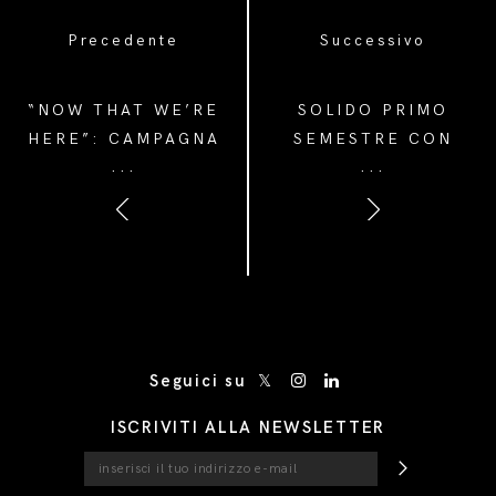
Precedente
Successivo
“NOW THAT WE’RE
SOLIDO PRIMO
HERE”: CAMPAGNA
SEMESTRE CON
...
...
PRADA DONNA E
+18% VENDITE
UOMO A/I 2024
RETAIL ED EBIT
MARGIN A 22,6%
/* Site Footer */
Seguici su
ISCRIVITI ALLA NEWSLETTER