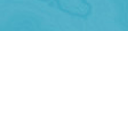
欢迎来到SEA BEYOND海洋素养中心，这个充
满活力的空间坐落于威尼斯环礁湖中央，由
Prada集团倾力呈现，联合国教科文组织政府间
海洋学委员会（UNESCO-IOC）与CRA -
Carlo Ratti Associati联合设计。该中心致力
于推广海洋知识，深化公众对海洋的认知，让更
多人意识到海洋在维系地球生命中的关键作用。
该中心的落成是SEA BEYOND项目的一部分，