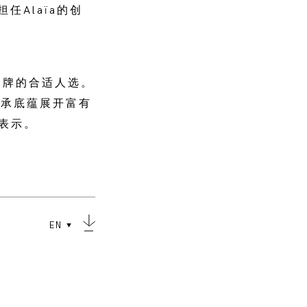
担任Alaïa的创
执掌品牌的合适人选。
传承底蕴展开富有
i表示。
EN