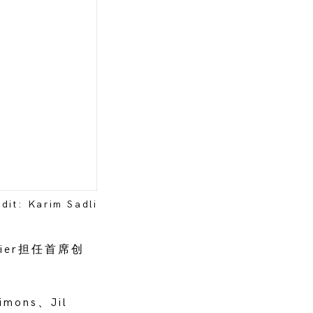
dit: Karim Sadli
lier担任首席创
ons、Jil