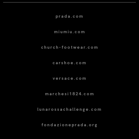
prada.com
miumiu.com
church-footwear.com
carshoe.com
versace.com
marchesi1824.com
lunarossachallenge.com
fondazioneprada.org