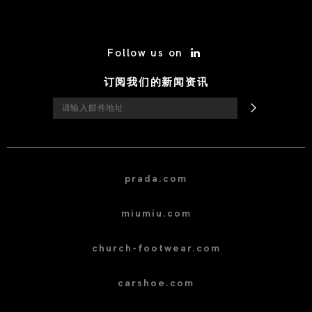
/* Site Footer */
Follow us on
订阅我们的新闻资讯
prada.com
miumiu.com
church-footwear.com
carshoe.com