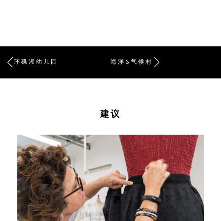
环礁湖幼儿园
海洋&气候村
建议