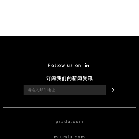
/* Site Footer */
Follow us on
订阅我们的新闻资讯
prada.com
miumiu.com