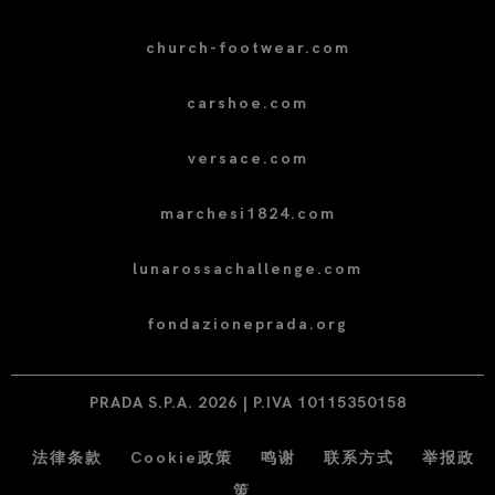
church-footwear.com
carshoe.com
versace.com
marchesi1824.com
lunarossachallenge.com
fondazioneprada.org
PRADA S.P.A. 2026 | P.IVA 10115350158
法律条款
Cookie政策
鸣谢
联系方式
举报政
策