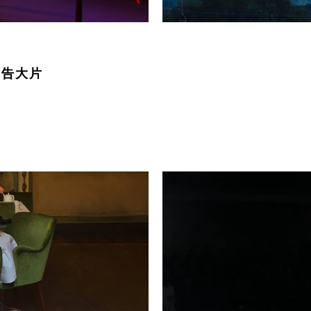
装广告大片