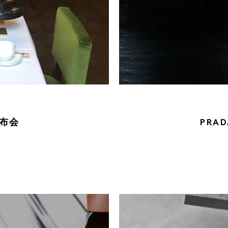
发布会
PRA