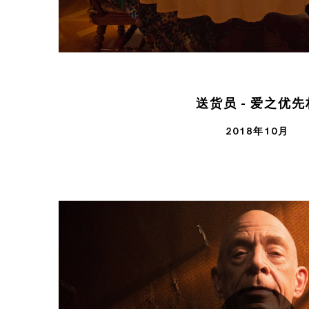
送货员 - 爱之优先
2018年10月
播放视频