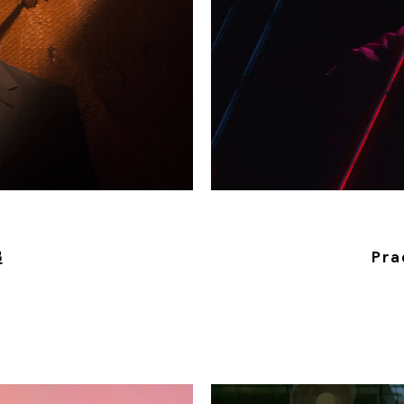
递
Pra