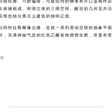
勾勒轮廓、巧妙偏移，与庭院内的物体和开口遥相呼
出相辅相成、和谐立体的三维空间。醒目的几何花卉
应维也纳分离主义建筑的独特正面。
以阿特拉斯雕像点缀，造就一系列滑动交错的抽象平
外，充满神秘气息的红色乙醚装饰熠熠生辉，突显布
MO