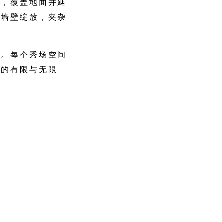
应，覆盖地面并延
沿墙壁绽放，夹杂
面。每个秀场空间
景的有限与无限