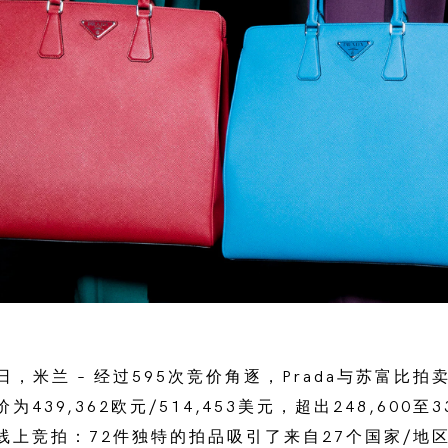
19日，米兰 – 经过595次竞价角逐，Prada与苏富比
439,362欧元/514,453美元，超出248,600至3
线上竞拍：72件独特的拍品吸引了来自27个国家/地