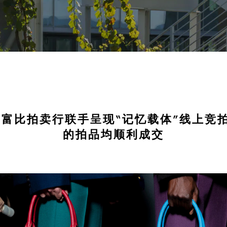
与苏富比拍卖行联手呈现“记忆载体”线上竞
的拍品均顺利成交