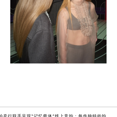
比拍卖行联手呈现“记忆载体”线上竞拍：每件独特的拍