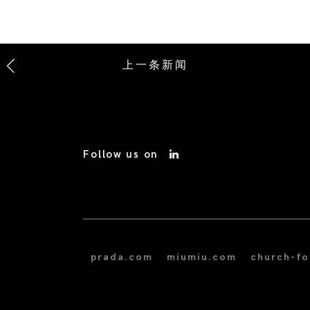
上一条新闻
Follow us on
prada.com
miumiu.com
church-f