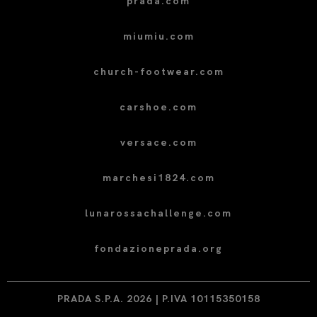
prada.com
miumiu.com
church-footwear.com
carshoe.com
versace.com
marchesi1824.com
lunarossachallenge.com
fondazioneprada.org
PRADA S.P.A. 2026 | P.IVA 10115350158