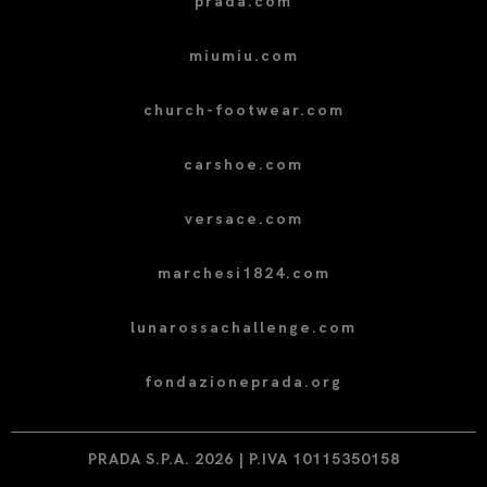
prada.com
miumiu.com
church-footwear.com
carshoe.com
versace.com
marchesi1824.com
lunarossachallenge.com
fondazioneprada.org
PRADA S.P.A. 2026 | P.IVA 10115350158