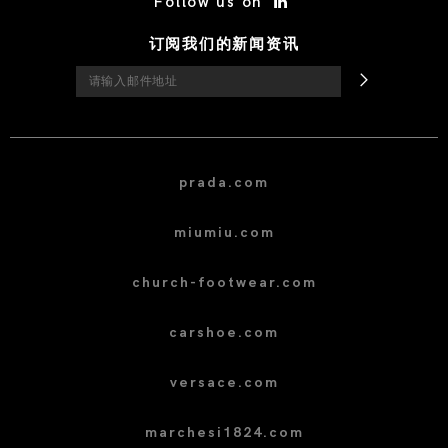
Follow us on
订阅我们的新闻资讯
prada.com
miumiu.com
church-footwear.com
carshoe.com
versace.com
marchesi1824.com